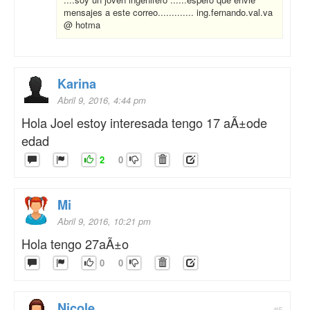
mensajes a este correo............. ing.fernando.val.va
@ hotma
Karina
Abril 9, 2016, 4:44 pm
Hola Joel estoy interesada tengo 17 aÃ±ode
edad
2
0
Mi
Abril 9, 2016, 10:21 pm
Hola tengo 27aÃ±o
0
0
Nicole
#5