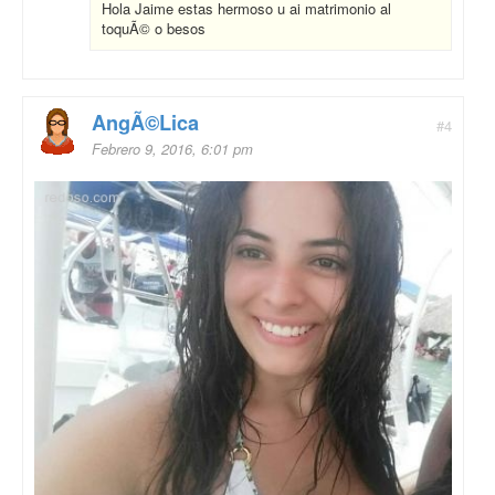
Hola Jaime estas hermoso u ai matrimonio al
toquÃ© o besos
AngÃ©lica
#4
Febrero 9, 2016, 6:01 pm